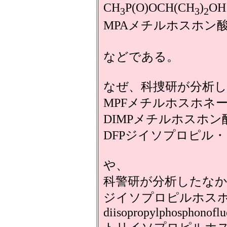
CH
P(O)OCH(CH
)
OH
3
3
2
MPAメチルホスホン酸
などである。
なぜ、科捜研が分析
MPFメチルホスホネ
DIMPメチルホスホ
DFPジイソプロピル
や、
科警研が分析したな
ジイソプロピルホス
diisopropylphosphonoflu