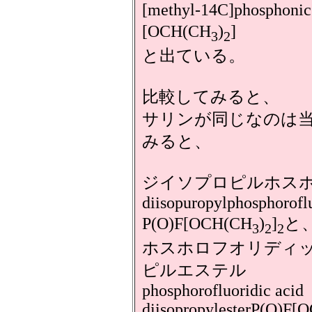
[methyl-14C]phosphonic 
[OCH(CH
)
]
3
2
と出ている。
比較してみると、
サリンが同じなのは
みると、
ジイソプロピルホス
diisopuropylphosphorofl
P(O)F[OCH(CH
)
]
と
3
2
2
ホスホロフオリディ
ピルエステル
phosphorofluoridic acid
diisopropylesterP(O)F