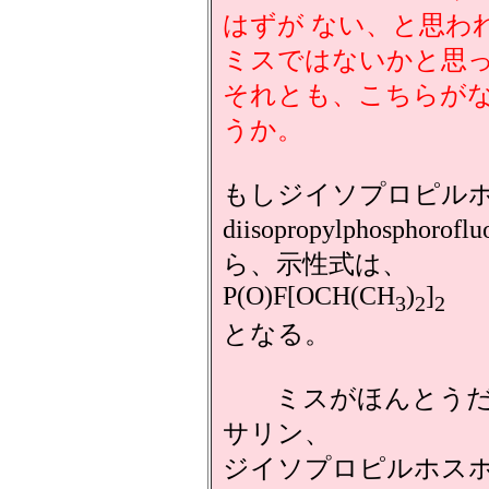
はずが ない、と思わ
ミスではないかと思
それとも、こちらが
うか。
もしジイソプロピル
diisopropylphospho
ら、示性式は、
P(O)F[OCH(CH
)
]
3
2
2
となる。
ミスがほんとうだ
サリン、
ジイソプロピルホス