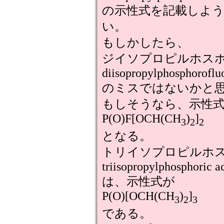
の示性式を記載しよ
い。
もしかしたら、
ジイソプロピルホス
diisopropylphosphoroflu
のミスではないかと
もしそうなら、示性
P(O)F[OCH(CH
)
]
3
2
2
となる。
トリイソプロピルホ
triisopropylphosphoric a
は、示性式が
P(O)[OCH(CH
)
]
3
2
3
である。