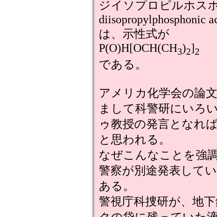
ジイソプロピルホス
diisopropylphosphonic a
は、示性式が
P(O)H[OCH(CH
)
]
3
2
2
である。
アメリカ化学会の論
まして科警研にいろい
ゥ教授の発言となれ
と思われる。
なぜこんなことを強
警察が別途発表して
ある。
警視庁科捜研が、地