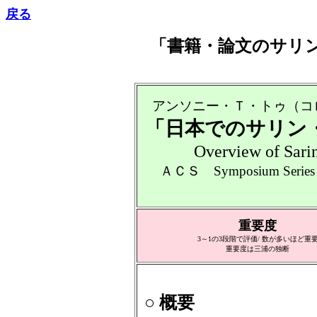
戻る
「書籍・論文のサリ
アンソニー・Ｔ・トゥ
（コ
「日本でのサリン
Overview of Sarin
ＡＣＳ Symposium Series 
重要度
3～1の3段階で評価/ 数が多いほど重
重要度は三浦の独断
○ 概要