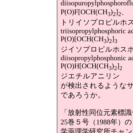
diisopuropylphosphor
P(O)F[OCH(CH
)
]
、
3
2
2
トリイソプロピルホ
triisopropylphosphoric a
P(O)[OCH(CH
)
]
3
2
3
ジイソプロピルホス
diisopropylphosphonic a
P(O)H[OCH(CH
)
]
3
2
2
ジエチルアニリン
が検出されるような
であろうか。
「放射性同位元素標識
25巻５号（1988年
学薬理学研究所チャン