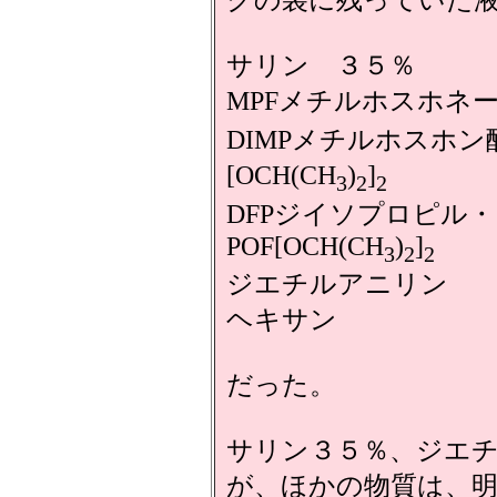
クの袋に残っていた液
サリン ３５％
MPFメチルホスホネ
DIMPメチルホスホ
[OCH(CH
)
]
3
2
2
DFPジイソプロピル
POF[OCH(CH
)
]
3
2
2
ジエチルアニリン
ヘキサン
だった。
サリン３５％、ジエ
が、ほかの物質は、