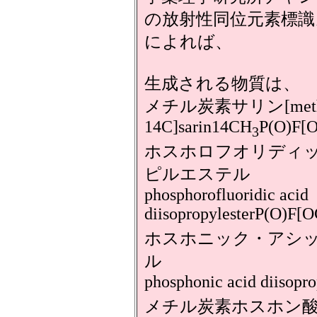
の放射性同位元素標識
によれば、
生成される物質は、
メチル炭素サリン[meth
14C]sarin14CH
P(O)F[
3
ホスホロフオリディ
ピルエステル
phosphorofluoridic acid
diisopropylesterP(O)F
ホスホニック・アシ
ル
phosphonic acid diisop
メチル炭素ホスホン